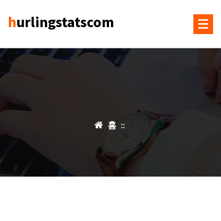
콘
hurlingstatscom
텐
츠
로
건
너
뛰
기
홈
::