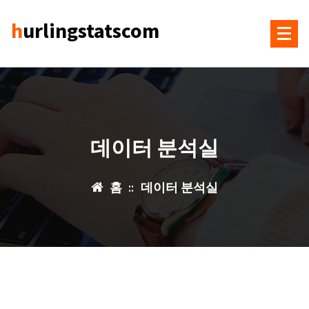
콘
hurlingstatscom
텐
츠
로
건
너
뛰
기
데이터 분석실
홈
::
데이터 분석실