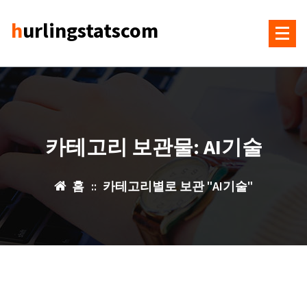
콘
hurlingstatscom
텐
츠
로
건
너
뛰
기
카테고리 보관물: AI기술
홈
::
카테고리별로 보관 "AI기술"