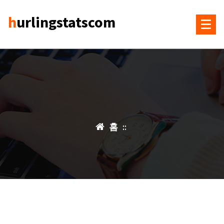
콘
hurlingstatscom
텐
츠
로
건
너
뛰
기
홈
::