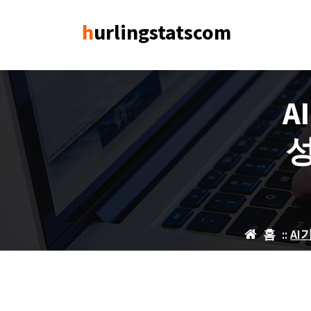
콘
텐
hurlingstatscom
츠
로
건
너
A
뛰
기
홈
::
AI