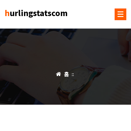
콘
hurlingstatscom
텐
츠
로
건
너
뛰
기
홈
::